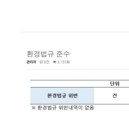
환경법규 준수
관리자
0건
3,157회