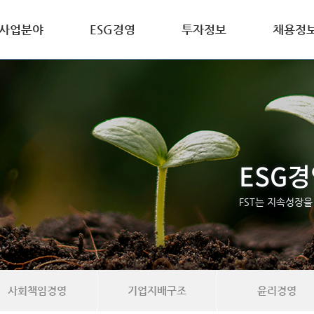
사업분야
ESG경영
투자정보
채용정
ESG
FST는 지속성장을 
사회책임경영
기업지배구조
윤리경영