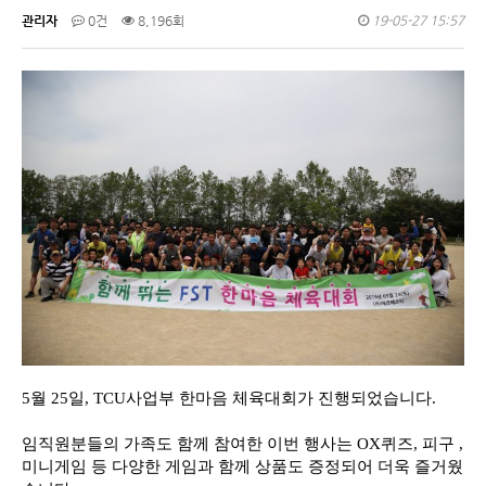
관리자
0건
8,196회
19-05-27 15:57
5
월
25
일
, TCU
사업부 한마음 체육대회가 진행되었습니다
.
임직원분들의
가족도 함께 참여한 이번 행사는
OX
퀴즈
,
피구
,
미니게임 등 다양한 게임과 함께 상품도 증정되어 더욱 즐거웠